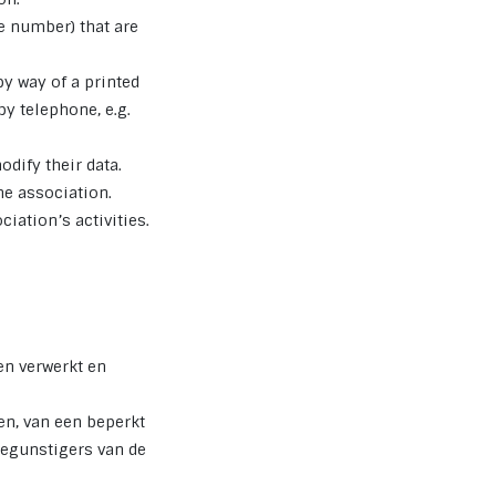
e number) that are
y way of a printed
y telephone, e.g.
dify their data.
he association.
iation’s activities.
en verwerkt en
en, van een beperkt
egunstigers van de