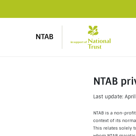
NTAB
NTAB pri
Last update: Apri
NTAB is a non-profi
context of its normal
This relates solely 
whom NTAB maintains