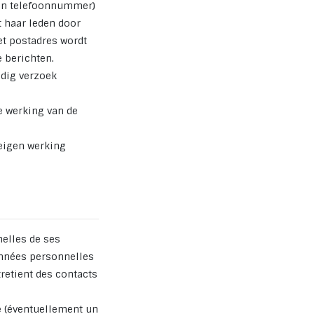
een telefoonnummer)
 haar leden door
et postadres wordt
 berichten.
udig verzoek
e werking van de
 eigen werking
nelles de ses
onnées personnelles
retient des contacts
e (éventuellement un