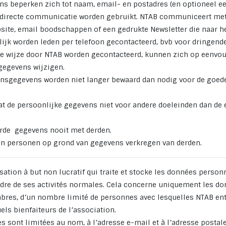
s beperken zich tot naam, email- en postadres (en optioneel 
r directe communicatie worden gebruikt. NTAB communiceert met
site, email boodschappen of een gedrukte Newsletter die naar h
lijk worden leden per telefoon gecontacteerd, bvb voor dringende
e wijze door NTAB worden gecontacteerd, kunnen zich op eenvo
 gegevens wijzigen.
nsgegevens worden niet langer bewaard dan nodig voor de goed
at de persoonlijke gegevens niet voor andere doeleinden dan de
rde gegevens nooit met derden.
en personen op grond van gegevens verkregen van derden.
ation à but non lucratif qui traite et stocke les données person
re de ses activités normales. Cela concerne uniquement les d
res, d’un nombre limité de personnes avec lesquelles NTAB ent
uels bienfaiteurs de l’association.
s sont limitées au nom, à l’adresse e-mail et à l’adresse postal