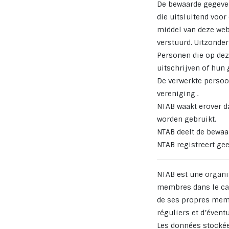
De bewaarde gegeven
die uitsluitend voo
middel van deze web
verstuurd. Uitzonder
Personen die op dez
uitschrijven of hun
De verwerkte persoo
vereniging .
NTAB waakt erover d
worden gebruikt.
NTAB deelt de bewaa
NTAB registreert ge
NTAB est une organis
membres dans le cad
de ses propres memb
réguliers et d’évent
Les données stockée