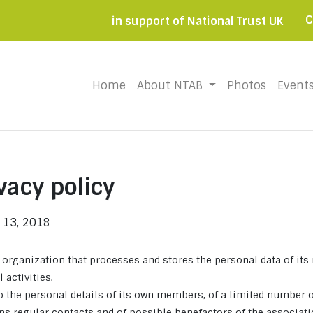
C
in support of National Trust UK
Home
(current)
About NTAB
Photos
Event
vacy policy
l 13, 2018
t organization that processes and stores the personal data of it
 activities.
to the personal details of its own members, of a limited number 
 regular contacts and of possible benefactors of the associati