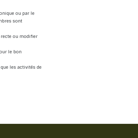
onique ou par le
embres sont
recte ou modifier
our le bon
que les activités de