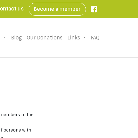
ontact us
Become a member

s
Blog
Our Donations
Links
FAQ
s members in the
of persons with
on.