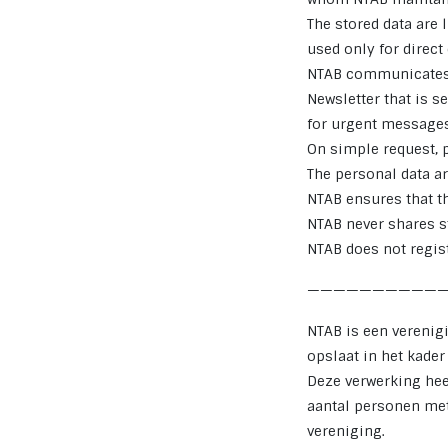
The stored data are 
used
only
for direc
NTAB communicates w
Newsletter that is s
for urgent messages
On simple request, 
The personal data ar
NTAB ensures that th
NTAB never shares st
NTAB does not regist
——————————
NTAB is een verenig
opslaat in het kader
Deze verwerking hee
aantal personen met
vereniging.